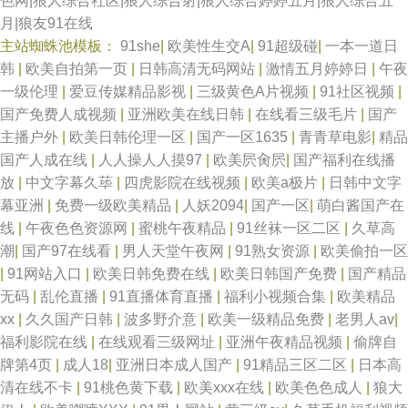
色网|狼人综合社区|狼人综合射|狼人综合婷婷五月|狼人综合五
月|狼友91在线
主站蜘蛛池模板：
91she
|
欧美性生交A
|
91超级碰
|
一本一道日
韩
|
欧美自拍第一页
|
日韩高清无码网站
|
激情五月婷婷日
|
午夜
一级伦理
|
爱豆传媒精品影视
|
三级黄色A片视频
|
91社区视频
|
国产免费人成视频
|
亚洲欧美在线日韩
|
在线看三级毛片
|
国产
主播户外
|
欧美日韩伦理一区
|
国产一区1635
|
青青草电影
|
精品
国产人成在线
|
人人操人人摸97
|
欧美屄肏屄
|
国产福利在线播
放
|
中文字幕久荜
|
四虎影院在线视频
|
欧美a极片
|
日韩中文字
幕亚洲
|
免费一级欧美精品
|
人妖2094
|
国产一区
|
萌白酱国产在
线
|
午夜色色资源网
|
蜜桃午夜精品
|
91丝袜一区二区
|
久草高
潮
|
国产97在线看
|
男人天堂午夜网
|
91熟女资源
|
欧美偷拍一区
|
91网站入口
|
欧美日韩免费在线
|
欧美日韩国产免费
|
国产精品
无码
|
乱伦直播
|
91直播体育直播
|
福利小视频合集
|
欧美精品
xx
|
久久国产日韩
|
波多野介意
|
欧美一级精品免费
|
老男人av
|
福利影院在线
|
在线观看三级网址
|
亚洲午夜精品视频
|
偷牌自
牌第4页
|
成人18
|
亚洲日本成人国产
|
91精品三区二区
|
日本高
清在线不卡
|
91桃色黄下载
|
欧美xxx在线
|
欧美色色成人
|
狼大