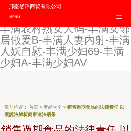
丰满迷人岳的大乳-丰满年经
邢臺然澤商貿有限公司
的继拇6-丰满年经的继拇8-
MENU
丰满农村熟女大码-丰满女邻
居做爰B-丰满人妻内射-丰满
人妖自慰-丰满少妇69-丰满
少妇A-丰满少妇AV
當前位置：
首頁
>
產品大全
>
銷售過期食品的法律責任 以
案說法解析商家違法后果
銷售過期食品的法律責任 以