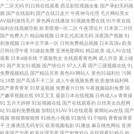
产二区无码
91日韩在线观看
西瓜影院视频全集
国产孕妇无码视
频
国产在线福利
国产在线日皮片
午夜神马伦理
毛片网站美女
AV福利激情毛片
黄色网在线播放
91视频免费在线
91午夜在线
福利在线视频导航
欧美喷潮一区二区
午夜理论片
日本第二片区
国产免费大片
精品呦视频
日本乱伦高清无码
深夜国产视频
91
刺激视频
日本中文字幕一区
日韩免费精品视频
日本高清v
欧美
日韩伦理午夜
91碰超免费
亚洲色图网站
精品欧美
成人AV在线
观看
日本a级在线
干露脸熟女
在线观看黄色网
成人抖音
爰上碰
91
国产美女91视频
国产情侣片
97人人看
国产三级视频在线
91
免费视频精品
国产精品另类
黄色AV网站人
黄色91福利社
污网
址18禁
国产高清不卡二区
成人午夜视频免费
欧美激情福利网
国产青青青草
91草逼视频
免费看片日韩
午夜视频福利免费
国
产嫩草视频在线
69叉叉叉
最新日本在线视频
日韩成人a
青青操
91
五月天婷婷
91短视频在线
国产在线观看的
白丝美女自慰网
站
91福利免费视频
加勒比91AV
91在线观看
黄网站av在线
国产
视频
狠狠擼狠狠擼
91桃色小视频
91激情
91干啪啪
青青操青青
干
主播诱惑无码专区
欧美视频电影
91播放
麻豆桃色网站
亚洲
欧美国产另类
欧美伦理另类
国产刺激对白
在线观看91精品
欧