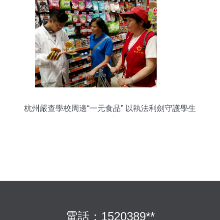
杭州嚴查學校周邊“一元食品” 以執法利劍守護學生
舌尖安全
電話：1520389**