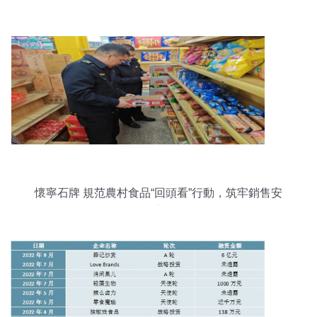
銷售監管工作
懷寧石牌 規范農村食品“回頭看”行動，筑牢銷售安
全底線