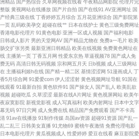
洲精品
国产热综合
久草网视频在线看
午夜精品网影院
伦理片完
超碰人人操 青青草先生一起 久草资源 大香蕉av网络 91变态软件 狼人香蕉影
整版
黄视网站在线播放
国产片自拍
国产在线91
AV亚洲网址
国
产经典三级在线
丁香婷婷五月综合
五月花亚洲综合
国产影院第
院 91学生妹 日韩淫网区收藏 草逼免费视频国 91n福利姬视频 日本电影在线
一页
乱码欧美孕交
超碰在线艹
日本在线护士
黄色三级免费网址
香港电影伦理片
91黄色电影
亚洲一区成人视频
国产福利电影
直播 av日韩精品成人网站 四虎淫网在线 午夜欧美久久一 韩国无码激情 91福
日韩成人影片
男的天堂网AV
国产精品尤物在
免费a一毛片
欧美
肠交扩张另类
最新亚洲日韩精品
欧美在线视频
免费黄色网址在
利国 欧美性18 91资源视频在线 91n一页二页三页 欧美性爱1区2区 97性视
线
主播第一页
丁香五月网
性爱东京热
草逼视频78
国产成人免
费无码
高清日韩无码视频
宗和网五月天
日b视频
成人三级网站
频 婷婷激情丁香七月 豆花视频午夜场 51自拍网站超碰在线 久久国产精品嫩
在
主播福利姬h在线
国产精一精二区
基情涩涩网
51漫画成人
丁
香5月综合网
91爱爱com
伊人涩涩射
黄色视频网址导航
91国在
草 91色淫网 中文字幕23页手机 久久精品国 日韩欧美女同 深夜老湿机 日韩
线观看
91最新自拍
黄色软件91
国产操女人
国产乱人
欧美乱欲
视频
超碰吃瓜
久草涩涩
最新在线A片网址
黄色视屏网站
欧美午
福利视频网址导航 欧美精品导航 91视频国语免费 91porn九色蝌蚪 玖玖爱成
夜寂寞影院
新视觉影视
成人写真福利
欧美内射网址
日本中文字
幕无码
97日穴网
成人免费在线
精品国产免费观看
国产不卡高
人网站 豆花网站免费看在线看 91精品无码 日韩无码免费网站 国产传媒91在
清
91av在线播放
91制作传媒
岛国av资源
超碰91资源
国产乱一
乱二乱三
日韩美女直播
91尤物69
蜜桃午夜激情
免费伦理电影
线播放 91大神玩精品外围 久久A精aVE 国产精品一区 91视频免贵观看 91在
日本电影伦理片
黄瓜视频成人
性爱婷婷
爱豆在线看
麻豆影院爱