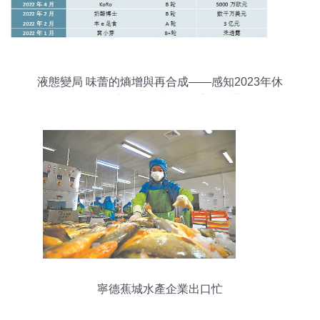
液態變局 味蕾的熵增與再合成——感知2023年休
閑食品的市場風向標的雙重進化邏輯
寧德蕉城水產企業出口忙