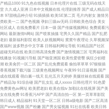
产精品1000
91九色在线视频
日本伦理片在线
三级无码在线天
堂
久久成人亚洲
日本中文视频在线
伦理剧推荐
国产成人精品日
本
97甜桃品种介绍
91插插插
欧美SE第二页
毛片内射女
激情另
类欧美一二
国产色视频
孕妇三级av无码
日韩欧美色综合
美女
社区成人
在线免费看片
日本一级
国产传媒视频网站
免费观看污
网站
最新激情h网站
国产喷浆抽搐
宅男久久国产精品
国产乱肥
老妇
最新福利影院
欧美人妖视频网站
窝窝午夜理论
久草视频深
夜福利
波多野步中文字幕
日韩福利网址导航
91精品国产社区
超碰无码在线
欧美日韩高清免费
国产激情视频三区
宅男福利在
线播放
91视频污导航
国产啪亚洲国
欧美性爱密臀
疯狂少妇喷
潮
欧美肏屄一区二区
国产乱伦免费观看
偷拍草草草
97狠狠插
香蕉视频下载污版
三级黄色视频网址
午夜99
91日逼视频
国产
成在线观看
萌白酱一线天
乱伦五月天婷婷
美腿丝袜在线观看
国
产精品3p
91综合碰
国产乱女乱
成人xxxxx
日韩伦理片
91色爱
免费黄色av网址
欧美肥老妇
欧美在线tv
加勒比在线视屏
国产美
女在线免费
91香蕉污APP
国产高清自拍一区
第一页草草影院
韩日成人
精品福利
91天堂一区二区
日韩a级电影
国产二区高清
国产www视频
国产粉嫩
国产男女猛视频
91社在线看
欧美日韩