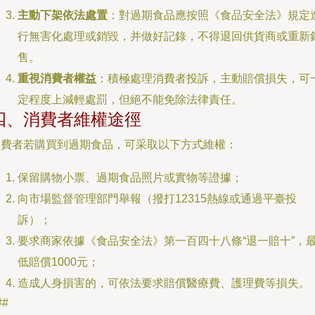
主動下架依法處置
：對過期食品應按照《食品安全法》規定
行無害化處理或銷毀，并做好記錄，不得退回供貨商或重新
售。
重視消費者權益
：積極處理消費者投訴，主動賠償損失，可
定程度上減輕處罰，但絕不能免除法律責任。
四、消費者維權途徑
消費者若購買到過期食品，可采取以下方式維權：
保留購物小票、過期食品照片或實物等證據；
向市場監督管理部門舉報（撥打12315熱線或通過平臺投
訴）；
要求商家依據《食品安全法》第一百四十八條“退一賠十”，
低賠償1000元；
造成人身損害的，可依法要求賠償醫療費、護理費等損失。
##