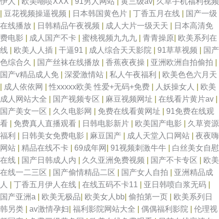
伊人
|
欧美嘲喷XXX
|
91男人网站
|
黄三级av
|
久草手机福利视频
|
豆花视频操逼视频
|
日本韩国黄色片
|
丁香五月在线
|
国产一级
在线播放
|
日韩精品午夜视频
|
成人大片一级天天
|
日本高清免
费电影
|
成人国产不卡
|
蜜桃视频九九九
|
青青操原
|
欧美系列在
线
|
欧美人人插
|
干逼91
|
成人综合天天影院
|
91草草视频
|
国产
色综合久
|
国产丝袜在线播放
|
香蕉夜夜操
|
亚洲欧洲自拍偷拍
|
国产v精品成人免
|
深爱激情站
|
私人午夜福利
|
欧美色色六月天
|
成人依依网
|
性xxxxx欧美 性爱+无码+免费
|
人妖操女人
|
欧美
成人网站大全
|
国产视频专区
|
麻豆视频网址
|
在线看片黄片av
|
国产美女一区
|
久久电影网
|
免费在线看黄网址
|
91免费在线观
看
|
免费真人直播观看
|
日韩电影新片
|
欧美国产电影
|
久草资源
福利
|
日韩美女免费电影
|
麻豆国产
|
成人天堂入口网站
|
夜夜嗨
网站
|
精品在线不卡
|
69成年网
|
91视频刺激牛牛
|
白丝美女自慰
在线
|
国产日韩成人内
|
久久亚洲免费视频
|
国产不卡专区
|
欧美
在线一二三区
|
国产偷情精品二区
|
国产女人自拍
|
亚洲精品成
人
|
丁香五月伊人在线
|
在线五码不卡11
|
亚日韩喷白浆无码
|
国产亚洲a
|
欧美无极品
|
欧美女人bb
|
偷拍第一页
|
欧美系列日
韩另类
|
av激情孕妇
|
福利影院网站大全
|
偶偶福利影院
|
伦理视