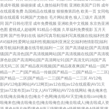
美成年视频
操碰操揉
成人微拍福利导航
亚洲欧美国产日韩
成年
在线观看免费
岛国精品在线播放
狠狠撸第四色
欧美一页
女同电
影在线观看
91网国产尤物在
毛片网站黄色
狼人三级片
高清男
同
国产日韩伦理淫
成年免费视频
亚洲欧美中文视频
东京热亚洲
色图
蜜桃成人超碰网
91精品小视频
久草福利免费视影
五月天
堂网
国产性孕妇在线
福利写真导航|福利写真视频在线|福利性爱
AⅤ|福利性爱网址|福利性视频|福利亚洲足交|福利艳情影院|福利
夜导航|福利夜趣在线导航|福利一二区
国产高清破处|国产高清骚
骚|国产高清色|国产高清视频网站|国产高清视频在线|国产高清视
屏色欲|国产高清网站|国产高清网址91|国产高清无码18|国产高
清无码二区
国产精品夜间视频|国产精品夜夜爽|国产精品一|国产
精品一产二产|国产精品一传媒|国产精品一二|国产精品一二二区|
国产精品一二区|国产精品一二三|国产精品一二三区
AV12电
影|AV12电影网站|AV12网页|av12在线|av12在线观看|AV31天
堂|av72发布页|av72女人|AV72网站|AV72在线网站
俺去俺来也
在线|俺去搞俺去也|俺去个色网|俺去啦AV天堂|俺去啦com|俺去
啦俺来也|俺去啦俺去也|俺去啦俺也去|俺去啦成人|俺去啦成人资
源
黄色A级片做爱|黄色A级三级网|黄色a级视频|黄色A级视屏|黄