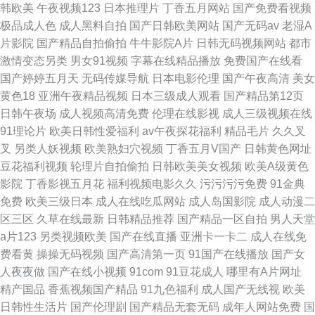
韩欧美
午夜视频123
日本推理片
丁香五月网站
国产免费看视频
极品成人色
成人黑料自拍
国产日韩欧美网站
国产无码av
老湿A
片影院
国产精品自拍偷拍
牛牛影院A片
日韩无码视频网站
都市
激情变态另类
男女91视频
字幕在线精品播放
免费国产在线看
国产婷婷五月天
无码传媒导航
日本电影伦理
国产午夜高清
美女
黄色18
亚洲午夜精品视频
日本三级成人观看
国产精品第12页
日韩午夜场
成人视频高清免费
伦理在线影视
成人三级视频在线
91理论片
欧美日韩性爱福利
av午夜探花福利
精品毛片
久久叉
叉
另类人妖视频
欧美熟妇穴视频
丁香五月V国产
日韩黄色网址
豆花福利视频
轮理片自拍偷拍
日韩欧美美女视频
欧美A级黄色
影院
丁香影视五月花
福利视频电影久久
污污污污免费
91金典
免费
欧美三级日本
成人在线吃瓜网站
成人岛国影院
成人动漫二
区三区
久草在线最新
日韩精品推荐
国产精品一区自拍
男人天堂
a片123
另类视频欧美
国产在线直播
亚洲卡一卡二
成人在线免
费看黄
操操无码视频
国产高清第一页
91国产在线播放
国产女
人夜夜做
国产在线小视频
91com
91豆花成人
哪里有A片网址
精产国品
香蕉视频国产精品
91九色福利
成人国产无线视
欧美
日韩性生活片
国产伦理剧
国产精品无套无码
成年人网站免费
国