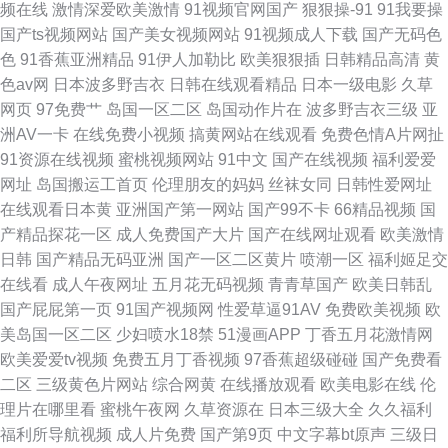
频在线
激情深爱欧美激情
91视频官网国产
狠狠操-91
91我要操
国产ts视频网站
国产美女视频网站
91视频成人下载
国产无码色
色
91香蕉亚洲精品
91伊人加勒比
欧美狠狠插
日韩精品高清
黄
色av网
日本波多野吉衣
日韩在线观看精品
日本一级电影
久草
网页
97免费艹
岛国一区二区
岛国动作片在
波多野吉衣三级
亚
洲AV一卡
在线免费小视频
搞黄网站在线观看
免费色情A片网扯
91资源在线视频
蜜桃视频网站
91中文
国产在线视频
福利爱爱
网址
岛国搬运工首页
伦理朋友的妈妈
丝袜女同
日韩性爱网址
在线观看日本黄
亚洲国产第一网站
国产99不卡
66精品视频
国
产精品探花一区
成人免费国产大片
国产在线网址观看
欧美激情
日韩
国产精品无码亚洲
国产一区二区黄片
喷潮一区
福利姬足交
在线看
成人午夜网址
五月花无码视频
青青草国产
欧美日韩乱
国产屁屁第一页
91国产视频网
性爱草逼91AV
免费欧美视频
欧
美岛国一区二区
少妇喷水18禁
51漫画APP
丁香五月花激情网
欧美爱爱tv视频
免费五月丁香视频
97香蕉超级碰碰
国产免费看
二区
三级黄色片网站
综合网黄
在线播放观看
欧美电影在线
伦
理片在哪里看
蜜桃午夜网
久草资源在
日本三级大全
久久福利
福利所导航视频
成人片免费
国产第9页
中文字幕bt原声
三级日