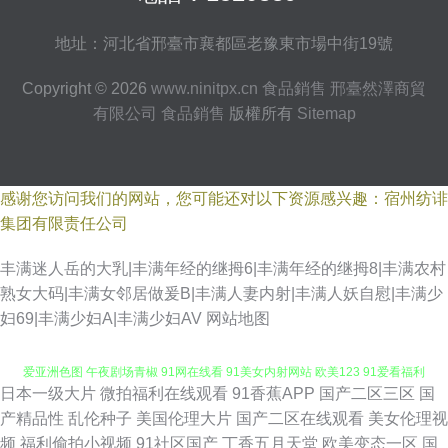
地址：河北省邢臺市襄都區老豫東市場中街19號
Copyright © 2026
www.ninitpx.cn
食品銷售
邢臺然澤商貿
有限公司
食品銷售
版權所有
Sitemap
感谢您访问我们的网站，您可能还对以下资源感兴趣：宿州纺诽
集团有限责任公司
丰满迷人岳的大乳|丰满年经的继拇6|丰满年经的继拇8|丰满农村
熟女大码|丰满女邻居做爰B|丰满人妻内射|丰满人妖自慰|丰满少
妇69|丰满少妇A|丰满少妇AV
网站地图
日本一级大片
微拍福利在线观看
91香蕉APP
国产二区三区
国
欧美日本精品成人 91社视频在线观看 久久亚洲 久久这里只有精品23 欧美性
产精品性
乱伦种子
美国伦理大片
国产二区在线观看
美女伦理视
频
福利偷拍小视频
91社区国产
丁香五月天堂
欧美变态一区
国