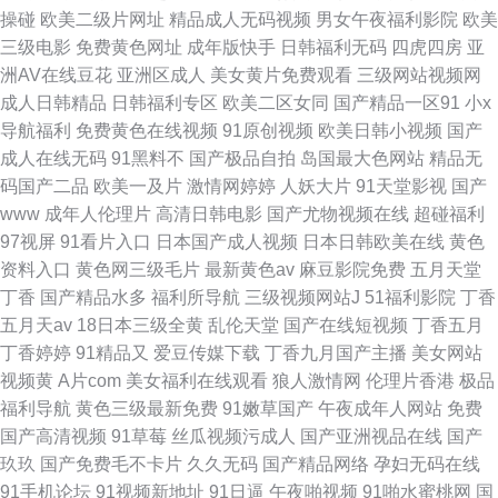
操碰
欧美二级片网址
精品成人无码视频
男女午夜福利影院
欧美
三级电影
免费黄色网址
成年版快手
日韩福利无码
四虎四房
亚
洲AV在线豆花
亚洲区成人
美女黄片免费观看
三级网站视频网
成人日韩精品
日韩福利专区
欧美二区女同
国产精品一区91
小x
导航福利
免费黄色在线视频
91原创视频
欧美日韩小视频
国产
成人在线无码
91黑料不
国产极品自拍
岛国最大色网站
精品无
码国产二品
欧美一及片
激情网婷婷
人妖大片
91天堂影视
国产
www
成年人伦理片
高清日韩电影
国产尤物视频在线
超碰福利
97视屏
91看片入口
日本国产成人视频
日本日韩欧美在线
黄色
资料入口
黄色网三级毛片
最新黄色av
麻豆影院免费
五月天堂
丁香
国产精品水多
福利所导航
三级视频网站J
51福利影院
丁香
五月天av
18日本三级全黄
乱伦天堂
国产在线短视频
丁香五月
丁香婷婷
91精品又
爱豆传媒下载
丁香九月国产主播
美女网站
视频黄
A片com
美女福利在线观看
狼人激情网
伦理片香港
极品
福利导航
黄色三级最新免费
91嫩草国产
午夜成年人网站
免费
国产高清视频
91草莓
丝瓜视频污成人
国产亚洲视品在线
国产
玖玖
国产免费毛不卡片
久久无码
国产精品网络
孕妇无码在线
91手机论坛
91视频新地址
91日逼
午夜啪视频
91啪水蜜桃网
国