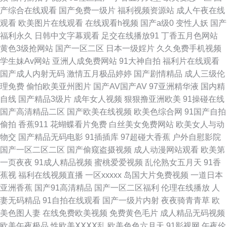
爱亚洲色图 午夜剧场青椒 91网在线看 91美女内射网站 欧美123 91爱看福利
产综合在线观看
国产免费一级片
福利视频资源站
成人午夜在线
观看
欧美图片在线观看
在线观看h视频
国产a级0
变性人妖
国产
网 久久黄网页 亚洲一级夜夜夜 爱爱打泡影院 四虎黄色A片在线观看 91丝足
福利永久
日韩中文字幕观看
足交在线播放91
丁香五月色网站
黄色3级抢网站
国产一区二区
日本一级婬片
久久免费手机视频
九一一二国产 91c91 丁香五月最新地址 欧美激情综合素质 亚洲日韩天美 91
学生妹Av网站
亚洲人成免费网站
91大神自拍
福利片在线观看
国产成人内射无码
激情五月极品婷婷
国产剧情精品
成人三级伦
在线狼友 国产资源91 五月婷国产 91在线美脚丝袜 激情丁香社区 亚洲精品久
理免费
偷怕欧美亚州图片
国产AV国产AV
97亚洲精华液
国内精
自线
国产精品3级片
成年女人视频
狠狠撸亚洲欧美
91操碰在线
久无码人寿 99艹艹艹 狼友91天堂 91n在线国产对白 九九久久日韩无码 91免
国产高清精品二区
国产欧美在线视频
欧美色综合网
91国产自拍
偷拍
香蕉911
花蝴蝶看片免费
白丝美女免费网站
欧美女人与动
视频 国产91丝袜 色情福利导航 91系列国产视频在线 九一老司机观看 91综
物交
国产精品无码电影
91插插库
97超碰大香蕉
户外自慰影院
国产一区二区二区
国产偷窥盗摄视频
成人动漫网站观看
欧美第
合网海角社区色 www影音先锋av 深爱91cn 91社国产在线看 国产欧美日本
一页夜夜
91成人精品视频
蜜桃爱爱视频
乱伦熟女五月天
91香
蕉视
福利在线视频直播
一区xxxxx
岛国大片免费视频
一道日本
懂色云播 午夜理伦三级做爰电影 97国产在线 久草网站 天美人人插 91网址观
亚洲香蕉
国产91高清精品
国产一区二区福利
伦理在线播放
人
妻无码精品
91自拍在线观看
国产一级片内射
夜夜骑青青草
欧
看 国内精品偷拍青青草原 婷婷四色 91免费网站观看 黑料吃瓜AV资源网址
美色图人妻
在线免费欧美视频
免费黄色毛片
成人精品无码视频
欧美午夜极品
性欧美ⅩⅩⅩⅩ乱
欧美色色六月天
91影视网
午夜伦