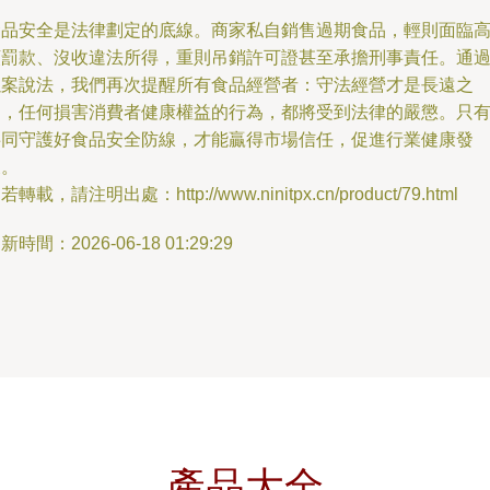
食品安全是法律劃定的底線。商家私自銷售過期食品，輕則面臨
額罰款、沒收違法所得，重則吊銷許可證甚至承擔刑事責任。通
以案說法，我們再次提醒所有食品經營者：守法經營才是長遠之
道，任何損害消費者健康權益的行為，都將受到法律的嚴懲。只
共同守護好食品安全防線，才能贏得市場信任，促進行業健康發
展。
若轉載，請注明出處：http://www.ninitpx.cn/product/79.html
新時間：2026-06-18 01:29:29
產品大全