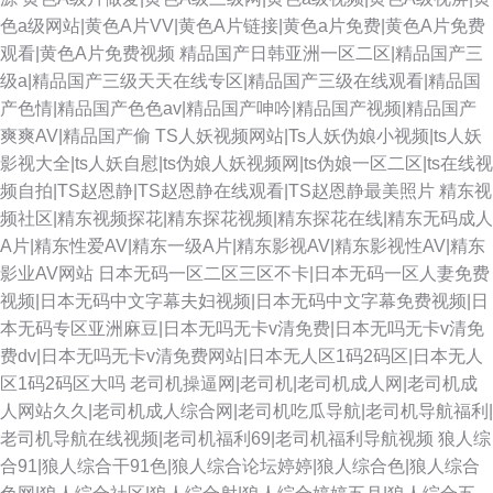
色a级网站|黄色A片VV|黄色A片链接|黄色a片免费|黄色A片免费
观看|黄色A片免费视频
精品国产日韩亚洲一区二区|精品国产三
级a|精品国产三级天天在线专区|精品国产三级在线观看|精品国
产色情|精品国产色色av|精品国产呻吟|精品国产视频|精品国产
爽爽AV|精品国产偷
TS人妖视频网站|Ts人妖伪娘小视频|ts人妖
影视大全|ts人妖自慰|ts伪娘人妖视频网|ts伪娘一区二区|ts在线视
频自拍|TS赵恩静|TS赵恩静在线观看|TS赵恩静最美照片
精东视
频社区|精东视频探花|精东探花视频|精东探花在线|精东无码成人
A片|精东性爱AV|精东一级A片|精东影视AV|精东影视性AV|精东
影业AV网站
日本无码一区二区三区不卡|日本无码一区人妻免费
视频|日本无码中文字幕夫妇视频|日本无码中文字幕免费视频|日
本无码专区亚洲麻豆|日本无吗无卡v清免费|日本无吗无卡v清免
费dv|日本无吗无卡v清免费网站|日本无人区1码2码区|日本无人
区1码2码区大吗
老司机操逼网|老司机|老司机成人网|老司机成
人网站久久|老司机成人综合网|老司机吃瓜导航|老司机导航福利|
老司机导航在线视频|老司机福利69|老司机福利导航视频
狼人综
合91|狼人综合干91色|狼人综合论坛婷婷|狼人综合色|狼人综合