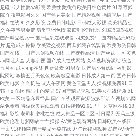
人中文在线 91偷拍视频99 东京热美女性爱网 日韩无码久久级 影音先锋av妇
超碰
成人性爱aa影院
欧美性爱插插
欧美日韩色黄片
91草莓影
院
午夜电影网久久
国产丝袜美女
国产精彩视频
操碰视屏
国产
女 91传媒合集 亚洲另类小说网 丁香五月官网 日韩不卡中出 91强奸 加勒比
福利在线
91久久影院
免费日韩电影
日韩成人影视
欧美精品性
交
午夜宅男免费
另类亚洲色情
家庭乱伦理电影
91草B草B视频
伊人影院 91人妻无码91 欧美成人图片网 91午夜探花国产在线 97人妻中文
国产精品熟女一
国产巨乳在线观看
四虎免费91
国内精品无码短
片
超碰成人操操
欧美猛交视频
西瓜影院在线观看
欧美做受日韩
字幕总站 人妻精品久久在线 1024自拍网 91伊人在线亚洲精品 偷拍探花在线
国产在线一
国产原创视频在线
国产视频高清
国产丝袜一区
黄色
av网址大全
人妻乱视
国产成人在线网站
久草视频资源站
综合
网站 玖玖热资源 手机av福利 欧美拍拍视频 91免费视频在线播放 三级成人色
五月香
成人app在线
四虎试看
91男女
国产男小鲜肉同
福利影
院网站
激情五月天色色
欧美极品电影
日韩成人第一页
国产日韩
网 91资源在线看 欧美日韩福利资源网 91色惰网 狼人色航 91区在线视频观
欧美电影
久久机热
成人午夜网
黄色天堂男人
操视频免费91
日
韩中文在线
精品中的精品
97国产精品视频
91美女在线视频
51
看 萌白酱国产在线 91蜜臀中文字幕 免费AV不卡 91免费网 久久天堂91 91麻
欧美
一区精品麻豆经典
国产在线观看资源
波多野洁衣视频
污网
站免费看
特级欧美在线观看
自拍视频91
91艹艹
久草网在线
18
豆天美传媒在线 玖玖资源综合楼 91网站免费立即观看 成人午夜福利在线 深
福利影院
老司机蜜桃在线
成人精品一区二区
韩日爆乳无码三级
欧美伦理电影网站
艹艹操操
AV黄色观看网站
日韩欧美在线国
夜电影院福利深a 肏逼不卡视频 玖玖五月 日韩蜜桃专区 91年出生的人属啥
产
新91视频网
国产精品分类在线
97午夜福利视频
岛国AV动作