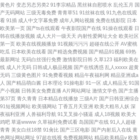
黄色片
变态另态另类2
91李宗精品
黑丝袜自慰喷水
乱伦五月
国
产无码网站
三级无毒免费
青青草51
91丝袜在线
91九色在线观
看
91插
成人中文字幕免费
成年人网站视频
免费在线影院
日本
欧美第一页
国产ts在线观看
午夜影院国产在线
91操在线观看
日
韩在线播放视频
成人大片一级天天
内射性爱网址大全
欧美社区
第一页
欧美在线视频播放
91视频污污污
超碰在线公开
AV蜜桃
吃瓜
日本欧美在线看
国产精选免费视频
国产精品91视频
69热
最新网址
无码白丝强行免费
激情影院日韩
久草123
福利欧美在
线
成人片无码
日韩成人极品视频
国产在线诱惑
乱人xxxxx
超黄
无码
三级黄色图片
91免费看视频
精品午夜福利网
精品亚洲成a
人
国产精品萌白酱
日本理论
91操电影
91一区
成人精品无
91国
产小视频
日韩美女免费直播
A片网站网址
激情文学色
国产主播
第37页
青久青青
日本精品在线播放
三级A片
国产日韩亚洲综合
91短视频网站
欧美骚网站
丁香五月天亚洲
欧美大粗吊人妖
深
夜福利亚洲
人兽福利导航
91叉叉操小骚逼
成人18视频
欧美大
鸡吧
草逼wwww
久草福利免费试看
岛国国产在线
91人人超碰
青青
美女白丝18禁
91肏比
国产三区电影
国产内射后入在线
黄
色网址网站网址
97超在线视
免费视频网站
精品欧美精品v
欧美