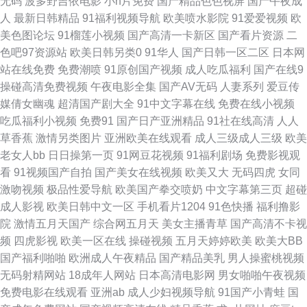
无码
波多野吉依电影
小h片免费
国产精品色色视屏
国产午夜成
子 日韩经典av 四虎α片 国产91绿帽老婆合集 自拍第一六页 激情图区亚洲欧
人
最新日韩精品
91福利视频导航
欧美喷水影院
91爱爱视频
欧
美色图论坛
91榴莲小视频
国产高清一卡新区
国产看片资源
二
美日韩 91国产白浆喷水 内射91 91肉棒插黄免费视频 91麻豆精品传媒在线
色吧97资源站
欧美日韩另类0
91华人
国产日韩一区二区
日本网
站在线免费
免费潮喷
91原创国产视频
成人吃瓜福利
国产在线9
福利经典AV 影音先锋AV资源网站 超碰手机成人在线 欧美日韩另类亚洲色网
操碰高清免费视频
午夜电影全集
国产AV无码
人妻系列
爱豆传
媒倩女幽魂
超清国产剧大全
91中文字幕在线
免费在线小视频
欧美自拍综合 91视频网址在线观看 欧美蜜桃一区 91破解版免费入口 日韩福
吃瓜福利小视频
免费91
国产日产亚洲精品
91社在线高清
人人
草香蕉
激情另类图片
亚洲欧美在线观看
成人三级成人三级
欧美
利视频网址导航 超碰好屌色 亚洲日韩肏屄视频 浮力草草影音 亚洲国产线看
老女人bb
日日操第一页
91网豆花视频
91福利剧场
免费影视观
看
91视频国产自拍
国产美女在线视频
欧美又大
无码四虎
女同
东京热av女优天堂 亚洲肏屄基地 大香蕉在58 久久香福利 日韩一区二区射精
激吻视频
极品性爱导航
欧美国产拳交喷奶
中文字幕第三页
超碰
成人影视
欧美日韩中文一区
手机看片1204
91色快播
福利撸影
第一福利视频导航网站 1024色图 激情综合五月花 91福利社红杏 久久精品
院
激情五月天国产
综合网五月天
美女主播青草
国产高清不卡视
频
四虎影视
欧美一区在线
操碰视频
五月天婷婷欧美
欧美大BB
16 91国产福利小视频 欧美综合精品 97色资源 少妇后入 www精品无码 五月
国产福利啪啪
欧洲成人午夜精品
国产精品美乳
男人操蜜桃视频
无码射精网站
18成年人网站
日本高清电影网
男女啪啪午夜视频
开心激情久久伊人 成人无码久久蜜桃网站 先锋无码AV 成人免费 91一起c 婷
免费电影在线观看
亚洲ab
成人少妇视频导航
91国产小青蛙
国