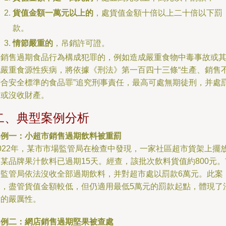
貨值金額一萬元以上的
，處貨值金額十倍以上二十倍以下罰
款。
情節嚴重的
，吊銷許可證。
若銷售過期食品行為構成犯罪的，例如造成嚴重食物中毒事故或
他嚴重食源性疾病，將依據《刑法》第一百四十三條“生產、銷售
符合安全標準的食品罪”追究刑事責任，最高可處無期徒刑，并處
金或沒收財產。
二、典型案例分析
案例一：小超市銷售過期飲料被重罰
2022年，某市市場監管局在檢查中發現，一家社區超市貨架上擺
某品牌果汁飲料已過期15天。經查，該批次飲料貨值約800元。
場監管局依法沒收全部過期飲料，并對超市處以罰款6萬元。此案
中，盡管貨值金額較低，但仍適用最低5萬元的罰款起點，體現了
律的嚴厲性。
案例二：網店銷售過期堅果被查處