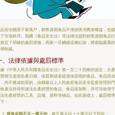
食品安全關系千家萬戶，銷售過期食品不僅損害消費者權益，也
壞了市場秩序。我國《食品安全法》等法律法規對銷售過期食品
為規定了明確的處罰措施，商家一旦觸碰這條紅線，將面臨嚴厲
法律制裁。
一、法律依據與處罰標準
根據《中華人民共和國食品安全法》第一百二十四條的規定，生
經營標注虛假生產日期、保質期或者超過保質期的食品、食品添
劑，尚不構成犯罪的，由縣級以上人民政府食品安全監督管理部
沒收違法所得和違法生產經營的食品、食品添加劑，并可沒收用
違法生產經營的工具、設備、原料等物品。在此基礎上，處罰標
如下：
貨值金額不足一萬元的
，處五萬元以上十萬元以下罰款；