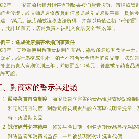
2023年，一家電商店鋪因銷售過期堅果被消費者投訴。市場監管
門調查發現，該店鋪通過修改頁面信息隱瞞食品過期事實，貨值
達1.2萬元。該店鋪被沒收違法所得，并處以貨值金額15倍的罰
，共計18萬元，店鋪負責人被列入食品安全“黑名單”。
案例三：造成健康損害承擔刑事責任
2021年，某餐廳使用過期食材制作菜品，導致多名顧客食物中毒
經鑒定，該行為構成生產、銷售不符合安全標準的食品罪。法院
處餐廳負責人有期徒刑三年，并處罰金50萬元，餐廳被吊銷食品
營許可證。
三、對商家的警示與建議
嚴格落實自查制度
：商家應建立完善的食品進貨查驗記錄制
和定期清查制度，對臨近保質期食品設立專區或明示提示，
時下架過期食品。
誠信經營勿存僥幸
：修改生產日期、銷售過期食品等行為終
難逃監管和消費者監督，一旦被發現將付出沉重代價。