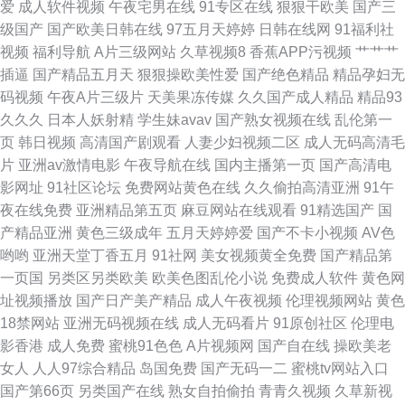
爱
成人软件视频
午夜宅男在线
91专区在线
狠狠干欧美
国产三
线观看免费高清 51视频123区 91热爆视频 日韩欧美v 福利姬com 91男男 色
级国产
国产欧美日韩在线
97五月天婷婷
日韩在线网
91福利社
视频
福利导航
A片三级网站
久草视频8
香蕉APP污视频
艹艹艹
思思热在线国产的 久久伊人av一起 海角绿帽社区 91新片 四虎一线 狠狠亚洲
插逼
国产精品五月天
狠狠操欧美性爱
国产绝色精品
精品孕妇无
码视频
午夜A片三级片
天美果冻传媒
久久国产成人精品
精品93
欧美日韩 91啦在线观看论坛 青娱乐91密爱 超碰人91 91素人网 91看片淫黄
久久久
日本人妖射精
学生妹avav
国产熟女视频在线
乱伦第一
页
韩日视频
高清国产剧观看
人妻少妇视频二区
成人无码高清毛
大片在看 天美在线入口传媒 国产精品久久免费 91日本美女看片 日韩久久一
片
亚洲av激情电影
午夜导航在线
国内主播第一页
国产高清电
影网址
91社区论坛
免费网站黄色在线
久久偷拍高清亚洲
91午
区二区蜜桃 国产91av在线观看 91成人小电影 日韩毛片专区 东方AV激情 91
夜在线免费
亚洲精品第五页
麻豆网站在线观看
91精选国产
国
产精品亚洲
黄色三级成年
五月天婷婷爱
国产不卡小视频
AV色
国内在线视频 91黄色视频在线观看 亚洲黄色小说网站 日韩综合 国产就去干
哟哟
亚洲天堂丁香五月
91社网
美女视频黄全免费
国产精品第
一页国
另类区另类欧美
欧美色图乱伦小说
免费成人软件
黄色网
妹妹视频 91原创大神 91vv免费视频 影音先锋四虎影院 日韩四虎精品在线视
址视频播放
国产日产美产精品
成人午夜视频
伦理视频网站
黄色
18禁网站
亚洲无码视频在线
成人无码看片
91原创社区
伦理电
频 国产主播福利av 91cn路com 黑丝国产在线观看
影香港
成人免费
蜜桃91色色
A片视频网
国产自在线
操欧美老
女人
人人97综合精品
岛国免费
国产无码一二
蜜桃tv网站入口
国产第66页
另类国产在线
熟女自拍偷拍
青青久视频
久草新视