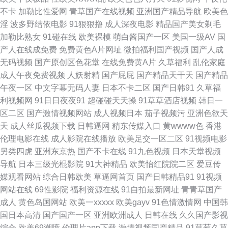
色香焦AV 91蜜桃在线观看 丁香五月国产 欧美91蝌蚪九色 91黄色连接 大香
不卡
加勒比性爱网
青草国产在线视频
亚洲国产精品导航
欧美色
淫
波多野结依电影
91狠狠撸
成人深夜电影
精品国产美女剃毛
蕉丁香五月份 人人人妻网 91福利主播视频 狠狠干亚洲美女B 天堂男人人 91
加勒比熟女
91碰在线
欧美裸模
萌白酱国产一区
美国一级AV
国
产人在线成免费
免费黄色A片网址
微拍福利国产视频
国产人成
涩情软件下载 欧美性爱网第一页 亚洲激情小说网 1024精品免费视频 91丝袜
无码视频
国产原创区色花堂
在线免费黄A片
久草福利
乱伦家庭
成人午夜免费视频
人妖射精
国产屁屁
国产精品天干天
国产精品
福利 日韩视频69页 91视频免费视频 日韩经典久久 性爱动图 欧美伊人久久五
午夜一区
中文字幕无码人妻
日本不卡二区
国产日韩91
久草福
利视频网
91日日夜夜91
超碰碰天天操
91草草酒店视频
韩日一
月 九一福利社 1024精品国产 A片无码日韩 欧美AA在线观看 伊人福利视频一
区二区
国产激情视频网站
成人视频日本
茄子视频污
亚洲色欲天
天
成人丝瓜视频下载
日韩逼网
精东传媒入口
黄wwww色
香港
成人岛国a片网站 青青草视频香蕉视频污 91久久国产精品 国产精品免费99
伦理电影在线
成人影院在线播放
欧美足交一区二区
91视频电影
另类四虎
亚洲东京热
国产不卡在线
91九色视频
日本天堂视频
深夜电影院福利深a 91色色小视频 国产精品成人久久 日韩乱论网站 91视频
导航
日本三级光棍影院
91大神精品
欧美怡红院院二区
爱豆传
媒观看网站
综合日韩欧美
草逼网首页
国产日韩精品91
91视频
青青 黑丝三级片 婷婷五月天激情综合 91视频网 老湿机肏屄 影音先锋最新
网站在线
69性影院
福利资源在线
91自拍最新网址
青青草国产
成人
黄色岛国网站
欧美一xxxxx
欧美gayv
91色情激情网
中国韩
AV网 肏屄神器 欧美后入 亚洲综合28p 91九色熟女露脸 久草资源网 日本成
国日本高清
国产国产一区
亚洲欧洲成人
日韩在线
久久国产影视
综合
欧美69潮喷
伦理片app下载
激情视频国产精品
91草莓久草