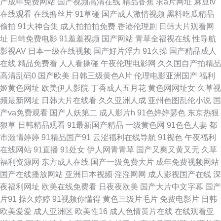
产成年免费网站
国产视频高清在线
精品香蕉
求a片网址
麻豆tv
婷中文字幕一区 韩国色淫网 91激情电影在线观看 欧美成人一二 91性交免费
在线观看
在线撸丝片
91草碰
国产成人激情视频
黑料吃瓜精品
偷拍
91大神合集
成人拍拍拍免费
香港伦理剧
日韩大片观看网
看 青青草原黄色视频 91婬黄看片 欧洲一级ab 91网页在线版 91传煤成人 狼
址
日韩免费电影
91羞羞视频
国产网站
青草全福视在线
性导航
影视AV
日本一级在线视频
国产好片浮力
91久操
国产精品成人
人五月天综合影院 草莓视频黄在线观看 福利导航第一找A片网 影音先锋女人
在线
精品免费看
人人看操碰
午夜伦理电影网
久久国自产拍精品
高清乱码0
国产欧美
日韩三级黄色A片
伦理电影亚洲国产
福利
网 狠狠干第一页 91国产精品丝袜诱惑 乱乱无码 吃瓜AV网 影音先锋资源网
姬黄色网址
欧美伊人影院
丁香成人五月花
黄色网网址女
久草视
频最新网址
日韩大片在线看
久久亚洲人成
亚州色图乱伦小说
国
五月天 后入高跟国产自拍 91九色国产熟女 欧美国产欧美亚洲国产 wwwcom
产va免费观看
国产人妖第二
成人影片h
91色婷婷瑟色
东京热狠
狠草
日韩精品观看
91最新国产精品
一级黄色网
91色色人妻
都
网站 91看看婷婷综合 91淫网 操91网 91大神网站在线观看 九九成人视频 亚
市激情婷婷
91精品国产91
云涩福利在线导航
91视色
午夜福利
在线网站
91直播
91处女
伊人网青青草
国产又爽又黄又无
久草
洲国产三级片之网站 人人操免费 日本黄色片 ts米兰黑丝另类 狼友福利导航
福利资源网
东方成人在线
国产一级免费大片
成年免费视频网站
国产在线播放网站
亚洲日本视频
淫淫网网
成人影视国产在线
深
草莓丝瓜视频网站 91豆花在线看 欧美在线看 大香蕉导航网 亚洲一区二区蜜
夜福利网址
欧美在线免费看
日夜夜欧美
国产大片中文字幕
国产
片91
操久婷婷
91视频你懂得
黄色三级片毛片
免费电影片
日韩
桃 国产精品自在线 91福利资源站 美女美图欧美成人69 91在线不卡视频 91
欧美爱爱
成人亚洲区
欧美性16
成人色情黄片在线
在线观看亚